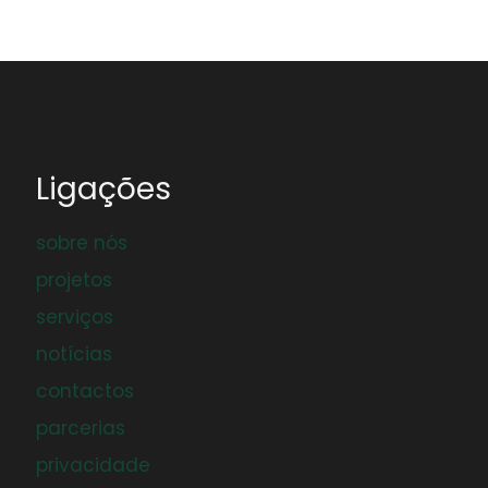
Ligações
sobre nós
projetos
serviços
notícias
contactos
parcerias
privacidade