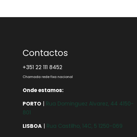
Contactos
+351 22 111 8452
Chamada rede fixa nacional
Onde estamos:
PORTO
|
Rua Dominguez Alvarez, 44 4150-
801
LISBOA
|
Rua Castilho, 14C, 5 1250-069