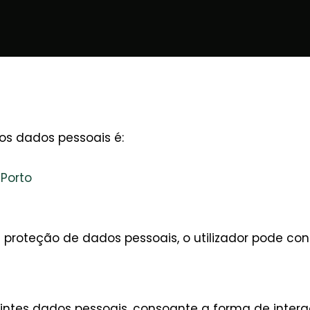
os dados pessoais é:
 Porto
proteção de dados pessoais, o utilizador pode co
intes dados pessoais, consoante a forma de intera