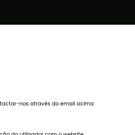
ntactar-nos através do email acima
ção do utilizador com o website: