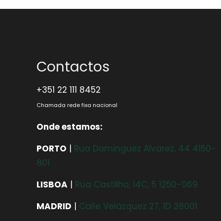
Contactos
+351 22 111 8452
Chamada rede fixa nacional
Onde estamos:
PORTO
|
Rua Dominguez Alvarez, 44 4150-
801
LISBOA
|
Rua Castilho, 14C, 5 1250-069
MADRID
|
Calle Velázquez 27, 1D 28001