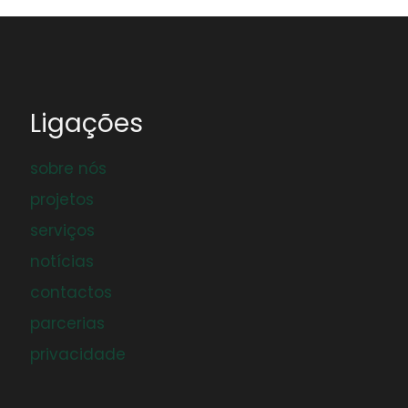
Ligações
sobre nós
projetos
serviços
notícias
contactos
parcerias
privacidade